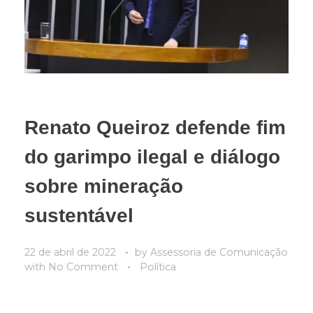
Renato Queiroz defende fim
do garimpo ilegal e diálogo
sobre mineração
sustentável
22 de abril de 2022
by
Assessoria de Comunicação
with
No Comment
Política