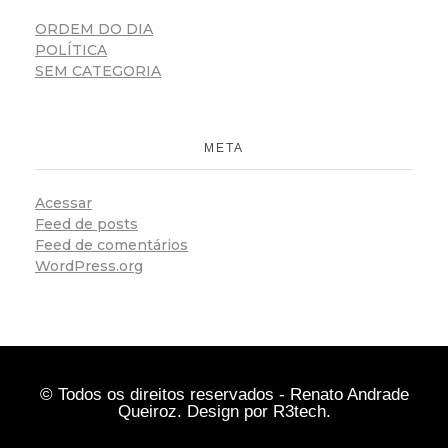
ORDEM DO DIA
POLÍTICA
SEM CATEGORIA
META
Acessar
Feed de posts
Feed de comentários
WordPress.org
© Todos os direitos reservados - Renato Andrade
Queiroz. Design por
R3tech
.