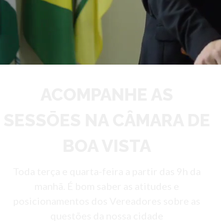
ACOMPANHE AS
SESSŌES NA CÂMARA DE
BOA VISTA
Toda terça e quarta-feira a partir das 9h da
manhã. É bom saber as atitudes e
posicionamentos dos Vereadores sobre as
questões da nossa cidade