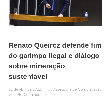
Renato Queiroz defende fim
do garimpo ilegal e diálogo
sobre mineração
sustentável
22 de abril de 2022
by
Assessoria de Comunicação
with
No Comment
Política