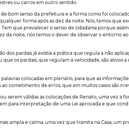
tres ou carros em outro sentido.
o de bom senso da prefeitura e a forma como foi colocad
qualquer forma após as dez da noite. Nós, temos que ex
a. Tem que prevalecer o senso de cidadania porque assi
 dez da noite, nós temos o dever de observar o entorno ao
dos pardais já existia a prática que regula a não aplic
u que os pardais, que regulam a velocidade, são ativos 
palavras colocadas em plenário, para que as informaçõe
ao cometimento de erros, que em muitos casos são irrev
ou serem válidas as colocações de Renato, uma vez a f
gem para interpretação de uma Lei aprovada e que cond
ais ampla e calma, uma vez que tramita na Casa, um pr