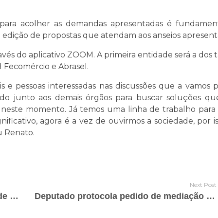
 para acolher as demandas apresentadas é fundament
a edição de propostas que atendam aos anseios apresent
és do aplicativo ZOOM. A primeira entidade será a dos ta
6H Fecomércio e Abrasel.
ais e pessoas interessadas nas discussões que a vamos 
ndo junto aos demais órgãos para buscar soluções q
 neste momento. Já temos uma linha de trabalho para a
ificativo, agora é a vez de ouvirmos a sociedade, por i
u Renato.
Next Post
Vereadores vão apresentar demandas de Classe Empresarial à Prefeitura de Boa Vista
Deputado protocola pedido de mediação à ANNEL